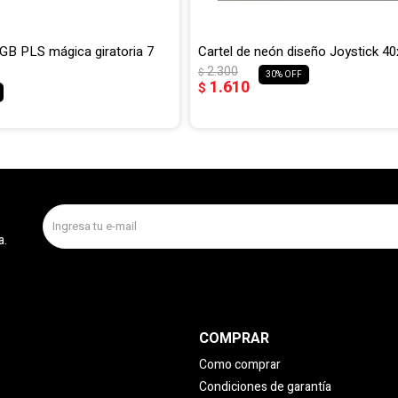
B PLS mágica giratoria 7
Cartel de neón diseño Joystick 
2.300
$
30
1.610
$
a.
COMPRAR
Como comprar
Condiciones de garantía