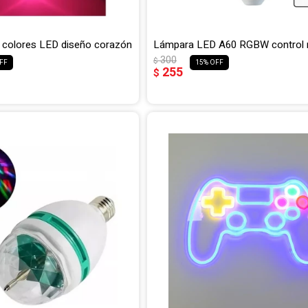
s colores LED diseño corazón
Lámpara LED A60 RGBW control
300
$
15
255
$