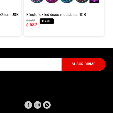
40x25cm USB
Efecto luz led disco mediabola RGB
690
$
14
587
$
SUSCRIBIRME
SEGUINOS


