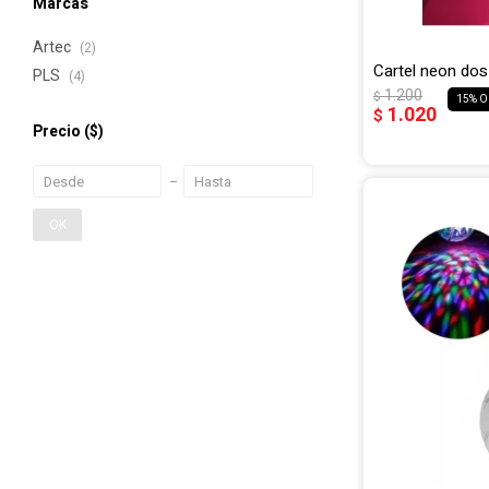
Marcas
Artec
(2)
Cartel neon do
PLS
(4)
1.200
$
15
1.020
$
Precio
($)
OK