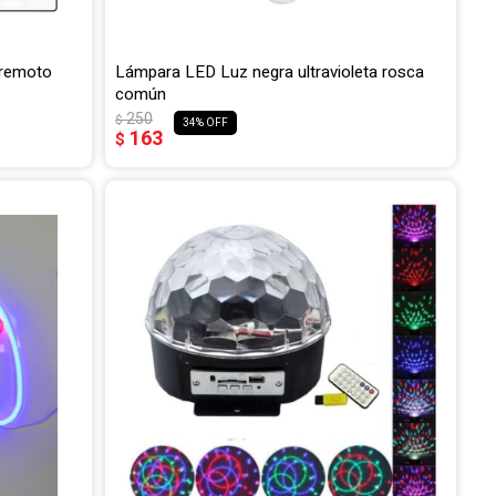
 remoto
Lámpara LED Luz negra ultravioleta rosca
común
250
$
34
163
$