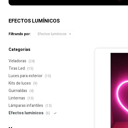
EFECTOS LUMÍNICOS
Filtrando por:
Efectos lumínicos
Categorías
Veladoras
(24)
Tiras Led
(15)
Luces para exterior
(10)
Kits de luces
(9)
Guirnaldas
(4)
Linternas
(10)
Lámparas infantiles
(13)
Efectos lumínicos
(6)