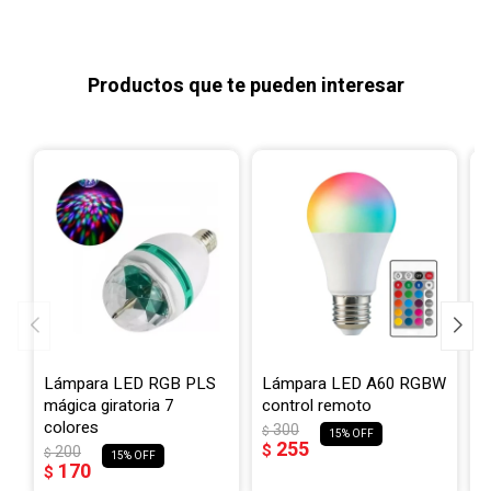
Productos que te pueden interesar
Lámpara LED RGB PLS
Lámpara LED A60 RGBW
E
mágica giratoria 7
control remoto
m
colores
300
$
$
15
255
$
$
200
$
15
170
$