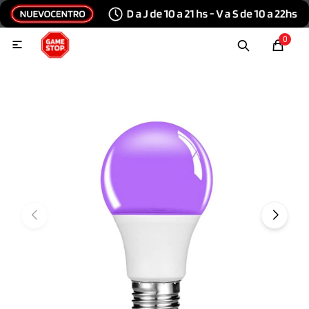
Hola, inicia sesión
0

Menu
Escribinos
Tecnología e Informática
Audio y video
Conexiones
Consolas y videojuegos