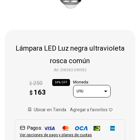
Gaming
Telefonía
Lámpara LED Luz negra ultravioleta
Juguetes
rosca común
DW082-DW082
Iluminación
250
Moneda:
$
34
163
$
Hogar
Ubicar en Tienda
Varios
Pagos:
Ver opciones de pago y planes de cuotas