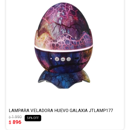
Gaming
Telefonía
Juguetes
Iluminación
Hogar
Varios
LAMPARA VELADORA HUEVO GALAXIA JTLAMP177
1.990
$
54
896
$