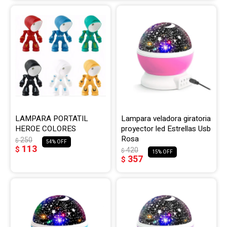
LAMPARA PORTATIL
Lampara veladora giratoria
HEROE COLORES
proyector led Estrellas Usb
Rosa
250
$
54
113
$
420
$
15
357
$