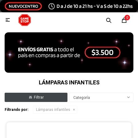
Hola, inicia sesión
0

Menu
Escribinos
Tecnología e Informática
Audio y video
LÁMPARAS INFANTILES
Categoría
Conexiones
Filtrando por:
Lámparas infantiles
Consolas y videojuegos