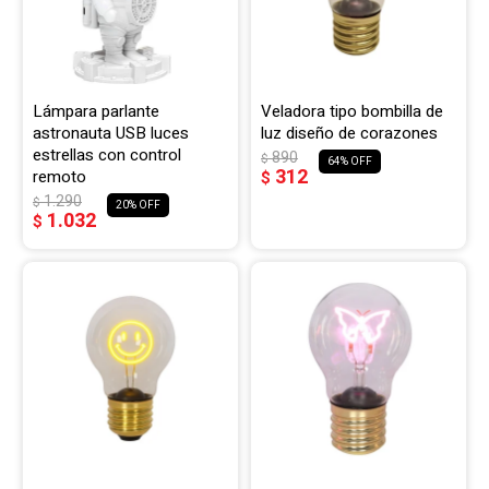
Lámpara parlante
Veladora tipo bombilla de
astronauta USB luces
luz diseño de corazones
estrellas con control
890
$
64
312
remoto
$
1.290
$
20
1.032
$