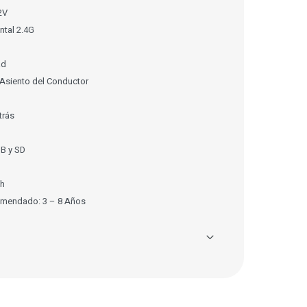
2V
ntal 2.4G
ad
Asiento del Conductor
trás
B y SD
/h
omendado: 3 – 8 Años