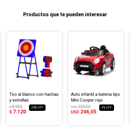
Productos que te pueden interesar
Tiro al blanco con hachas
Auto infantil a bateria tipo
y estrellas
Mini Cooper rojo
8.900
259,00
$
USD
20
5
7.120
246,05
$
USD