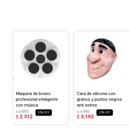
Maquina de boxeo
Cara de silicona con
profesional inteligente
granos y puntos negros
con música
anti estres
2.890
3.990
$
$
20
20
2.312
3.192
$
$