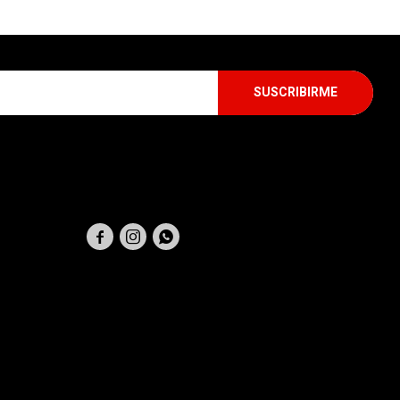
SUSCRIBIRME
SEGUINOS


