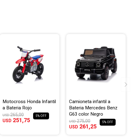
Motocross Honda Infantil
Camioneta infantil a
a Bateria Rojo
Bateria Mercedes Benz
G63 color Negro
265,00
USD
5
251,75
USD
275,00
USD
5
261,25
USD