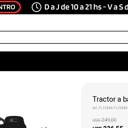
Tractor a b
FL3388B-FL3388B
249,00
USD