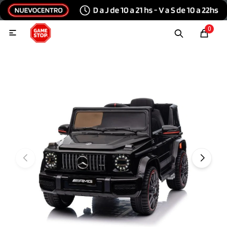
Hola, inicia sesión
0

Menu
Escribinos
Tecnología e Informática
Audio y video
Conexiones
Consolas y videojuegos