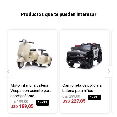
Productos que te pueden interesar
Moto infantil a batería
Camioneta de policia a
T
Vespa con asiento para
bateria para niños
c
acompañante
239,00
USD
U
5
227,05
USD
U
199,00
USD
5
189,05
USD