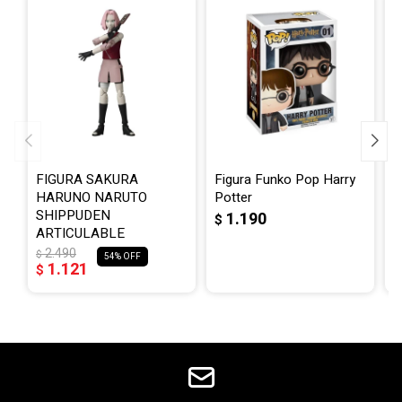
FIGURA SAKURA
Figura Funko Pop Harry
P
HARUNO NARUTO
Potter
P
SHIPPUDEN
1.190
$
$
ARTICULABLE
2.490
$
54
1.121
$