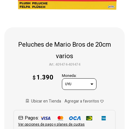
Gaming
Telefonía
Peluches de Mario Bros de 20cm
Juguetes
varios
409474-409474
Iluminación
1.390
Moneda:
$
Hogar
Ubicar en Tienda
Varios
Pagos:
Ver opciones de pago y planes de cuotas