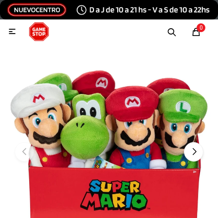
Hola, inicia sesión
0

Menu
Escribinos
Tecnología e Informática
Audio y video
Conexiones
Consolas y videojuegos