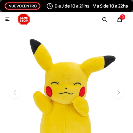
Hola, inicia sesión
0

Menu
Escribinos
Tecnología e Informática
Audio y video
Conexiones
Consolas y videojuegos