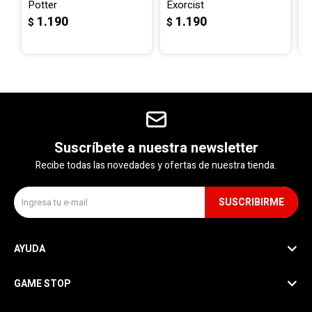
Potter
Exorcist
F
1.190
1.190
$
$
$
Suscríbete a nuestra newsletter
Recibe todas las novedades y ofertas de nuestra tienda.
SUSCRIBIRME
AYUDA
GAME STOP