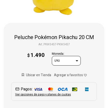
Gaming
Telefonía
Peluche Pokémon Pikachu 20 CM
Juguetes
PKW3457-PKW3457
1.490
Moneda:
$
Iluminación
Hogar
Ubicar en Tienda
Pagos:
Varios
Ver opciones de pago y planes de cuotas