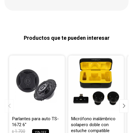
Productos que te pueden interesar
Parlantes para auto TS-
Micrófono inalámbrico
M
1672 6"
solapero doble con
p
estuche compatible
1.700
$
$
15