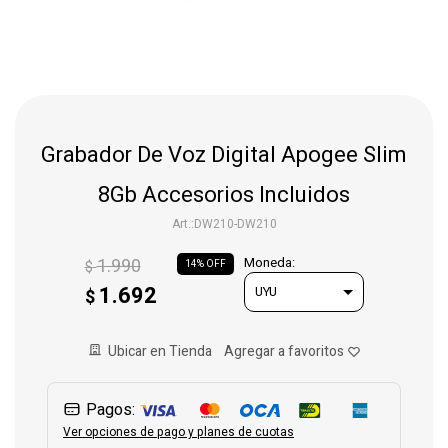
Gaming
Telefonía
Grabador De Voz Digital Apogee Slim
Juguetes
8Gb Accesorios Incluidos
DW210-DW210
Iluminación
1.990
Moneda:
$
14
1.692
$
Hogar
Ubicar en Tienda
Varios
Pagos:
Ver opciones de pago y planes de cuotas