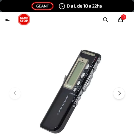
Hola, inicia sesión
0

Menu
Escribinos
Tecnología e Informática
Audio y video
Conexiones
Consolas y videojuegos