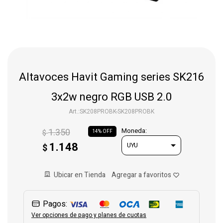
Gaming
Telefonía
Altavoces Havit Gaming series SK216
Juguetes
3x2w negro RGB USB 2.0
SK208PROBK-SK208PROBK
Iluminación
1.350
Moneda:
$
14
1.148
$
Hogar
Ubicar en Tienda
Varios
Pagos:
Ver opciones de pago y planes de cuotas