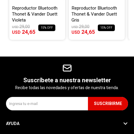
Reproductor Bluetooth
Reproductor Bluetooth
A
Thonet & Vander Duett
Thonet & Vander Duett
s
Violeta
Gris
R
29,00
29,00
USD
USD
$
15
15
24,65
24,65
USD
USD
$
Suscríbete a nuestra newsletter
Recibe todas las novedades y ofertas de nuestra tienda.
SUSCRIBIRME
AYUDA