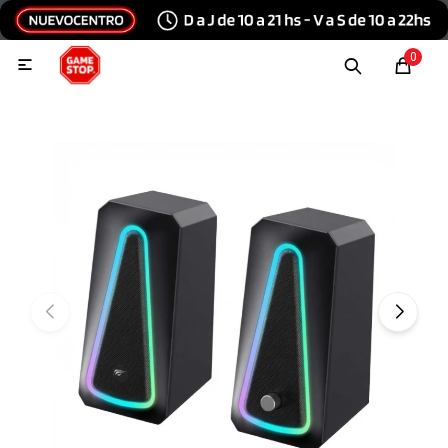
Hola, inicia sesión
0

Menu
Escribinos
Tecnología e Informática
Audio y video
Conexiones
Consolas y videojuegos