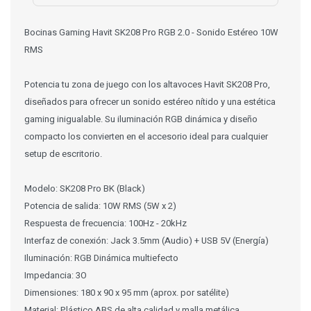
Bocinas Gaming Havit SK208 Pro RGB 2.0 - Sonido Estéreo 10W
RMS
Potencia tu zona de juego con los altavoces Havit SK208 Pro,
diseñados para ofrecer un sonido estéreo nítido y una estética
gaming inigualable. Su iluminación RGB dinámica y diseño
compacto los convierten en el accesorio ideal para cualquier
setup de escritorio.
Modelo: SK208 Pro BK (Black)
Potencia de salida: 10W RMS (5W x 2)
Respuesta de frecuencia: 100Hz - 20kHz
Interfaz de conexión: Jack 3.5mm (Audio) + USB 5V (Energía)
Iluminación: RGB Dinámica multiefecto
Impedancia: 3O
Dimensiones: 180 x 90 x 95 mm (aprox. por satélite)
Material: Plástico ABS de alta calidad y malla metálica