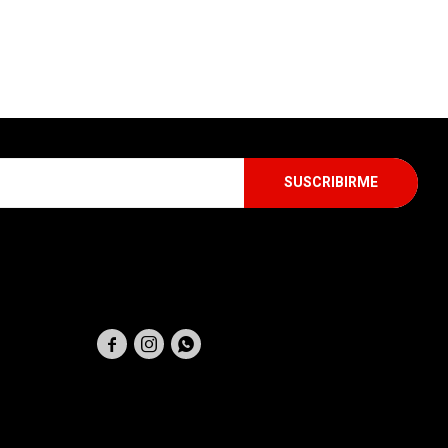
SUSCRIBIRME
SEGUINOS


