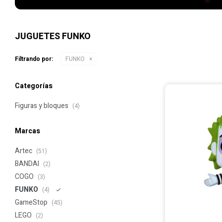
JUGUETES FUNKO
Filtrando por:
FUNKO
Categorías
Figuras y bloques
(4)
Marcas
Artec
(51)
BANDAI
(2)
COGO
(3)
FUNKO
(4)
GameStop
(45)
LEGO
(2)