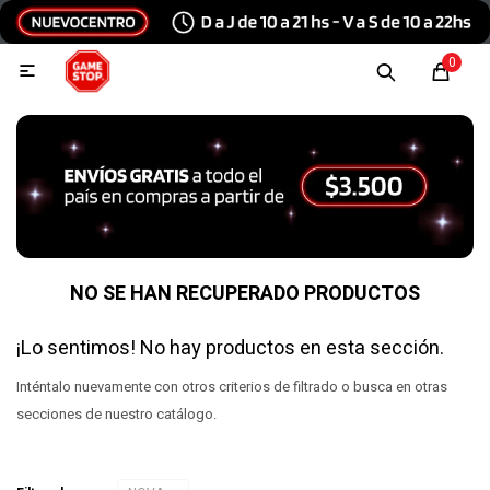
Hola, inicia sesión
0

Menu
Escribinos
Tecnología e Informática
Audio y video
NO SE HAN RECUPERADO PRODUCTOS
¡Lo sentimos! No hay productos en esta sección.
Conexiones
Inténtalo nuevamente con otros criterios de filtrado o busca en otras
secciones de nuestro catálogo.
Consolas y videojuegos