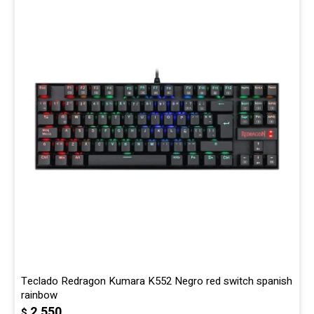
Gaming
Telefonía
Juguetes
Iluminación
Hogar
Varios
Teclado Redragon Kumara K552 Negro red switch spanish
rainbow
2.550
$