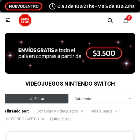
Hola, inicia sesión
0

Menu
Escribinos
Tecnología e Informática
Audio y video
VIDEOJUEGOS NINTENDO SWITCH
Categoría
Conexiones
Filtrando por:
Consolas y videojuegos
Videojuegos
NINTENDO SWITCH
Quitar filtros
Consolas y videojuegos