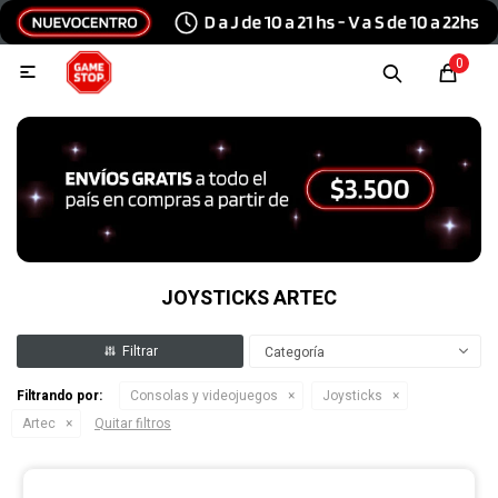
Hola, inicia sesión
0

Menu
Escribinos
Tecnología e Informática
Audio y video
JOYSTICKS ARTEC
Categoría
Conexiones
Filtrando por:
Consolas y videojuegos
Joysticks
Artec
Quitar filtros
Consolas y videojuegos