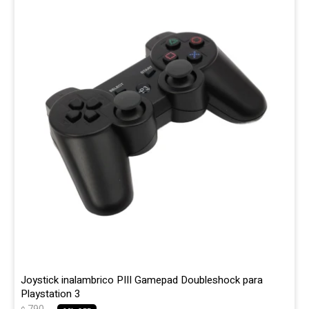
Gaming
Telefonía
Juguetes
Iluminación
Hogar
Varios
Joystick inalambrico PIII Gamepad Doubleshock para
Playstation 3