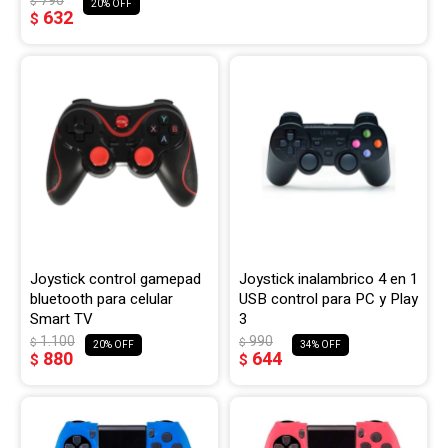
790
$
20
632
$
Joystick control gamepad
Joystick inalambrico 4 en 1
bluetooth para celular
USB control para PC y Play
Smart TV
3
1.100
990
$
$
20
34
880
644
$
$