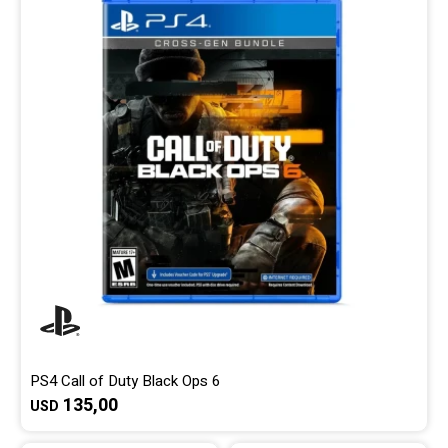
Gaming
Telefonía
Juguetes
Iluminación
Hogar
Varios
PS4 Call of Duty Black Ops 6
135,00
USD