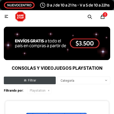
Hola, inicia sesión
0

Menu
Escribinos
Tecnología e Informática
Audio y video
CONSOLAS Y VIDEOJUEGOS PLAYSTATION
Categoría
Conexiones
Filtrando por:
Playstation
Consolas y videojuegos