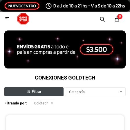
Hola, inicia sesión
0

Menu
Escribinos
Tecnología e Informática
Audio y video
CONEXIONES GOLDTECH
Categoría
Conexiones
Filtrando por:
Goldtech
Consolas y videojuegos