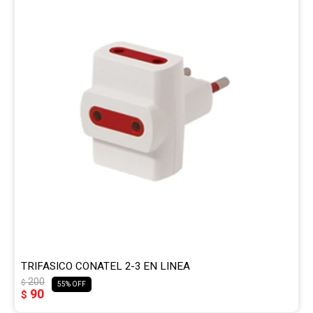
Gaming
Telefonía
Juguetes
Iluminación
Hogar
Varios
TRIFASICO CONATEL 2-3 EN LINEA
200
$
55
90
$