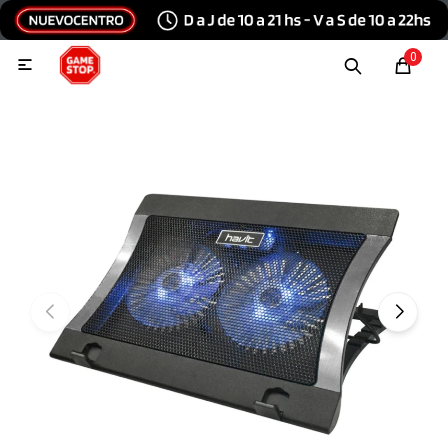
Hola, inicia sesión
0

Menu
Escribinos
Tecnología e Informática
Audio y video
Conexiones
Consolas y videojuegos