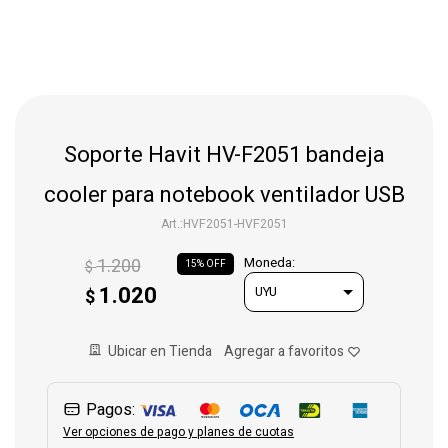
Gaming
Telefonía
Soporte Havit HV-F2051 bandeja
Juguetes
cooler para notebook ventilador USB
HVF2051-HVF2051
Iluminación
1.200
Moneda:
$
15
1.020
$
Hogar
Ubicar en Tienda
Varios
Pagos:
Ver opciones de pago y planes de cuotas