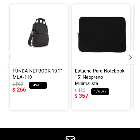
FUNDA NETBOOK 10.1"
Estuche Para Notebook
S
MLA-110
15" Neopreno
p
Minimalista
U
590
$
54
266
$
420
$
$
15
357
$
$