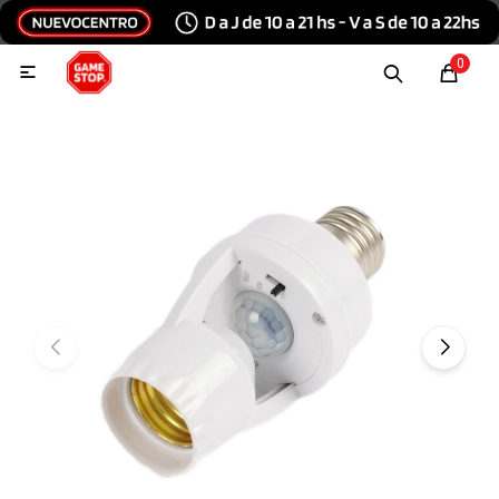
Hola, inicia sesión
0

Menu
Escribinos
Tecnología e Informática
Audio y video
Conexiones
Consolas y videojuegos