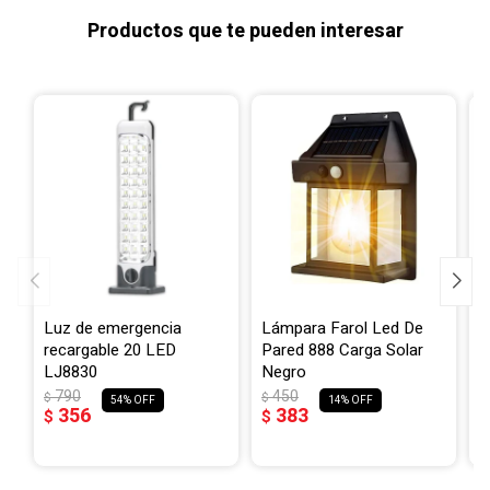
Productos que te pueden interesar
Luz de emergencia
Lámpara Farol Led De
F
recargable 20 LED
Pared 888 Carga Solar
L
LJ8830
Negro
s
790
450
$
$
$
54
14
356
383
$
$
$