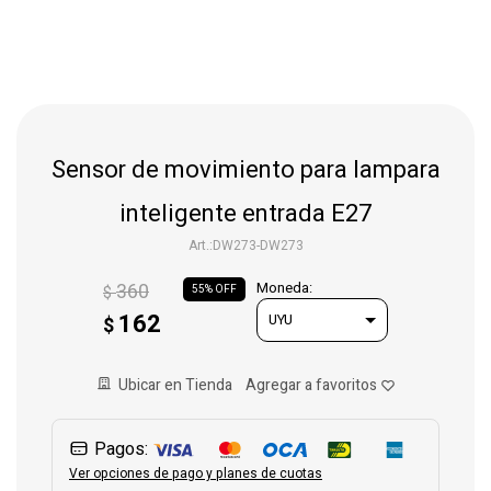
Gaming
Telefonía
Sensor de movimiento para lampara
Juguetes
inteligente entrada E27
DW273-DW273
Iluminación
360
Moneda:
$
55
162
$
Hogar
Ubicar en Tienda
Varios
Pagos:
Ver opciones de pago y planes de cuotas