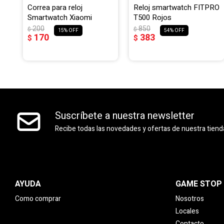
Correa para reloj
Reloj smartwatch FITPRO
Smartwatch Xiaomi
T500 Rojos
200
850
$
$
15
54
170
383
$
$
Suscríbete a nuestra newsletter
Recibe todas las novedades y ofertas de nuestra tiend
AYUDA
GAME STOP
Como comprar
Nosotros
Locales
Contacto