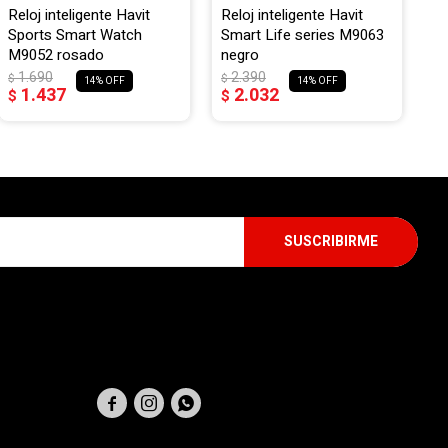
Reloj inteligente Havit
Reloj inteligente Havit
Sports Smart Watch
Smart Life series M9063
M9052 rosado
negro
1.690
2.390
$
$
14
14
1.437
2.032
$
$
SUSCRIBIRME
SEGUINOS


