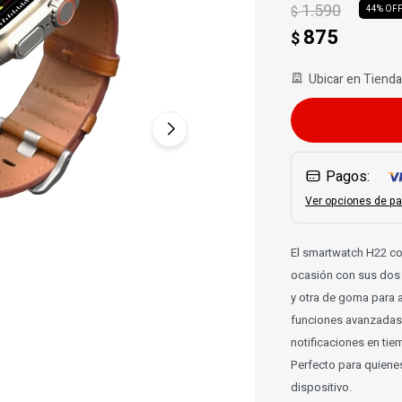
1.590
$
44
875
$
Ubicar en Tienda
Pagos:
Ver opciones de pa
El smartwatch H22 co
ocasión con sus dos 
y otra de goma para 
funciones avanzadas 
notificaciones en tie
Perfecto para quiene
dispositivo.