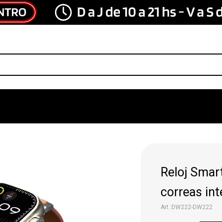
Reloj Smar
correas in
DW222-DW222