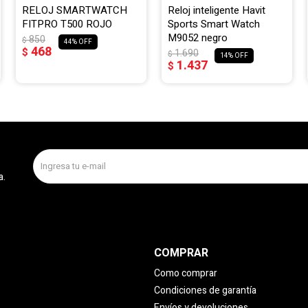
RELOJ SMARTWATCH
Reloj inteligente Havit
FITPRO T500 ROJO
Sports Smart Watch
M9052 negro
850
$
44
468
$
1.690
$
14
1.437
$
a.
COMPRAR
Como comprar
Condiciones de garantía
Envíos y devoluciones