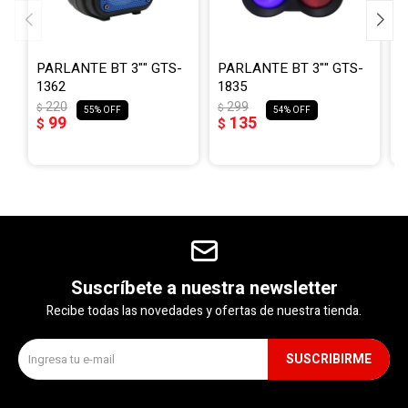
PARLANTE BT 3"" GTS-
PARLANTE BT 3"" GTS-
P
1362
1835
G
J
220
299
$
$
55
54
99
135
$
$
$
$
Suscríbete a nuestra newsletter
Recibe todas las novedades y ofertas de nuestra tienda.
SUSCRIBIRME