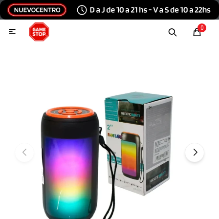
Hola, inicia sesión
0

Menu
Escribinos
Tecnología e Informática
Audio y video
Conexiones
Consolas y videojuegos