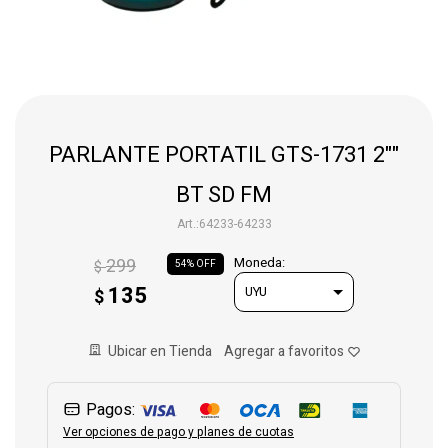
Gaming
Telefonía
PARLANTE PORTATIL GTS-1731 2""
Juguetes
BT SD FM
64233-64233
Iluminación
299
Moneda:
$
54
135
$
Hogar
Ubicar en Tienda
Varios
Pagos:
Ver opciones de pago y planes de cuotas