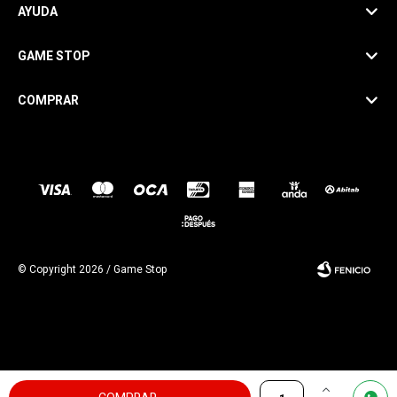
AYUDA
GAME STOP
COMPRAR
SEGUINOS
© Copyright 2026 / Game Stop
Por
consultas
Fenicio
