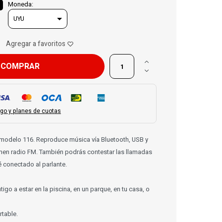
Moneda:

COMPRAR

go y planes de cuotas
G modelo 116. Reproduce música vía Bluetooth, USB y
nen radio FM. También podrás contestar las llamadas
é conectado al parlante.
ntigo a estar en la piscina, en un parque, en tu casa, o
table.