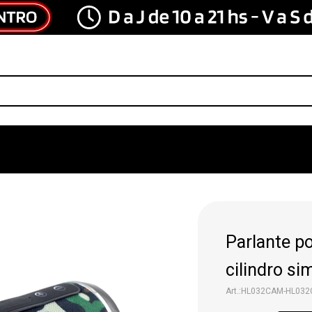
Parlante po
cilindro si
HL032CAM-HL03