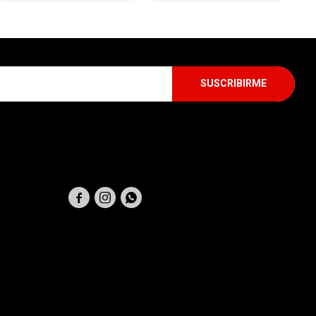
SUSCRIBIRME
SEGUINOS


