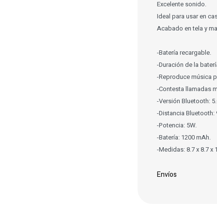
Excelente sonido.
Ideal para usar en ca
Acabado en tela y may
-Batería recargable.
-Duración de la bater
-Reproduce música po
-Contesta llamadas mi
-Versión Bluetooth: 5.
-Distancia Bluetooth:
-Potencia: 5W.
-Batería: 1200 mAh.
-Medidas: 8.7 x 8.7 x 
Envíos