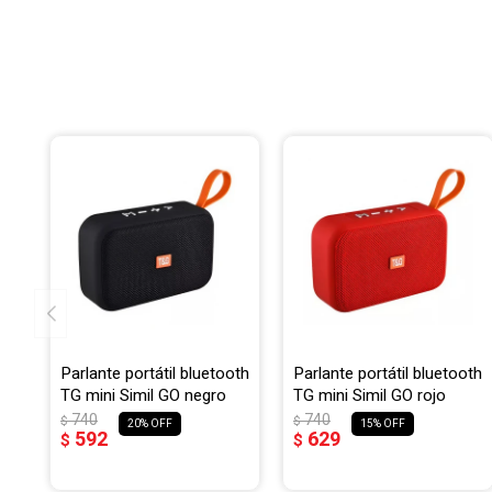
Parlante portátil bluetooth
Parlante portátil bluetooth
TG mini Simil GO negro
TG mini Simil GO rojo
740
740
$
$
20
15
592
629
$
$