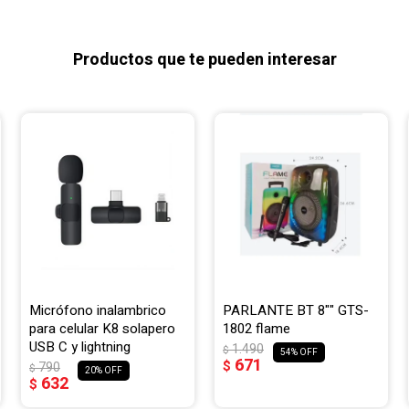
Productos que te pueden interesar
Micrófono inalambrico
PARLANTE BT 8"" GTS-
para celular K8 solapero
1802 flame
USB C y lightning
1.490
$
54
671
$
790
$
20
632
$