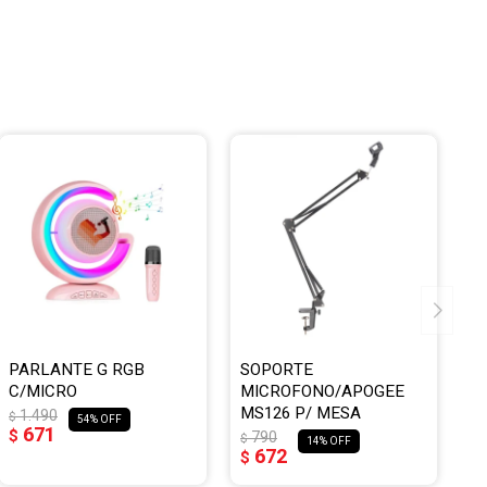
PARLANTE G RGB
SOPORTE
C/MICRO
MICROFONO/APOGEE
MS126 P/ MESA
1.490
$
54
671
$
790
$
14
672
$