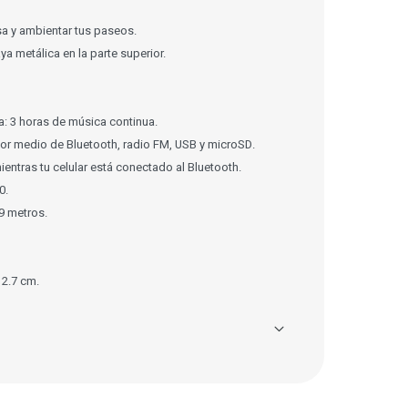
sa y ambientar tus paseos.
a metálica en la parte superior.
ía: 3 horas de música continua.
r medio de Bluetooth, radio FM, USB y microSD.
entras tu celular está conectado al Bluetooth.
0.
 9 metros.
12.7 cm.