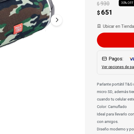
930
$
30
651
$
Ubicar en Tienda
Pagos:
Ver opciones de pa
Parlante portátil T&
micro SD, además tie
cuando tu celular est
Color: Camuflado
Ideal para llevarlo co
con amigos.
Diseño moderno y por