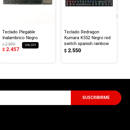
Teclado Plegable
Teclado Redragon
Inalambrico Negro
Kumara K552 Negro red
switch spanish rainbow
2.890
$
14
2.457
$
2.550
$
SUSCRIBIRME