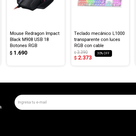
Mouse Redragon Impact
Teclado mecánico L1000
Black M908 USB 18
transparente con luces
Botones RGB
RGB con cable
1.690
3.390
$
$
30
2.373
$
a.