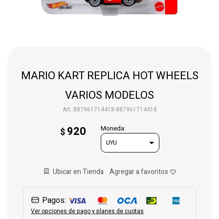
Gaming
Telefonía
MARIO KART REPLICA HOT WHEELS
Juguetes
VARIOS MODELOS
887961714418-887961714418
Iluminación
920
Moneda:
$
Hogar
Ubicar en Tienda
Varios
Pagos:
Ver opciones de pago y planes de cuotas