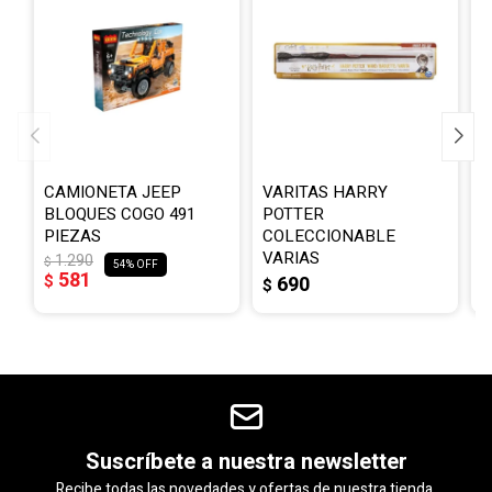
CAMIONETA JEEP
VARITAS HARRY
L
BLOQUES COGO 491
POTTER
T
PIEZAS
COLECCIONABLE
$
VARIAS
1.290
$
54
581
$
690
$
Suscríbete a nuestra newsletter
Recibe todas las novedades y ofertas de nuestra tienda.