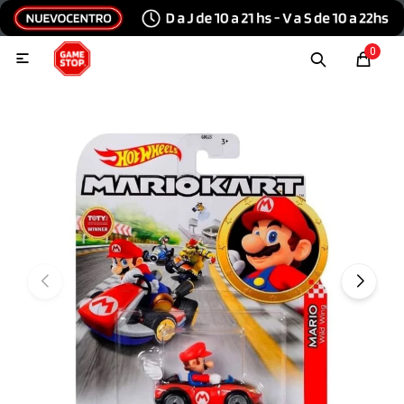
Hola, inicia sesión
0

Menu
Escribinos
Tecnología e Informática
Audio y video
Conexiones
Consolas y videojuegos