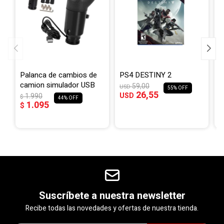
Palanca de cambios de
PS4 DESTINY 2
P
camion simulador USB
59,00
USD
55
26,55
USD
1.990
$
U
44
1.095
$
U
Suscríbete a nuestra newsletter
Recibe todas las novedades y ofertas de nuestra tienda.