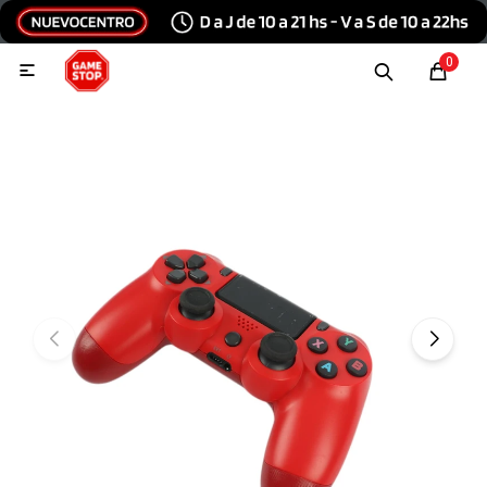
Hola, inicia sesión
0

Menu
Escribinos
Tecnología e Informática
Audio y video
Conexiones
Consolas y videojuegos