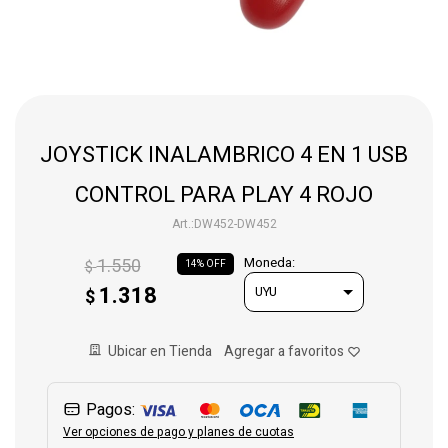
Gaming
Telefonía
JOYSTICK INALAMBRICO 4 EN 1 USB
Juguetes
CONTROL PARA PLAY 4 ROJO
DW452-DW452
Iluminación
1.550
Moneda:
$
14
1.318
$
Hogar
Ubicar en Tienda
Varios
Pagos:
Ver opciones de pago y planes de cuotas