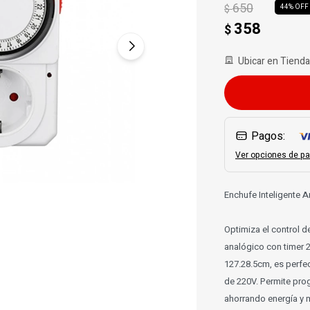
650
$
44
358
$
Ubicar en Tienda
Pagos:
Ver opciones de pa
Enchufe Inteligente 
Optimiza el control de
analógico con timer 
127.28.5cm, es perfec
de 220V. Permite pro
ahorrando energía y 