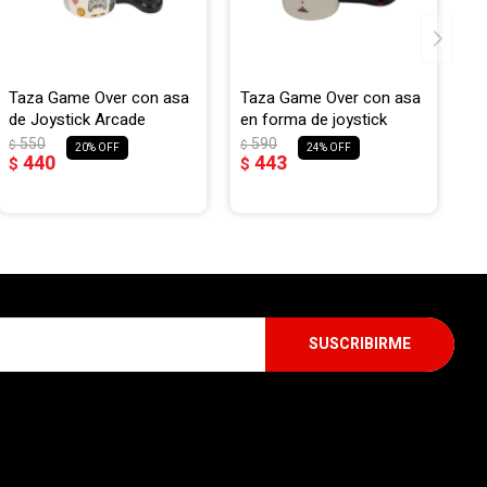
Taza Game Over con asa
Taza Game Over con asa
de Joystick Arcade
en forma de joystick
550
590
$
$
20
24
440
443
$
$
SUSCRIBIRME
SEGUINOS