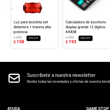
Luz para bicicleta set
Calculadora de escritorio
delantera + trasera alta
display grande 12 digitos
potencia
KK838
350
350
$
$
54
44
158
193
$
$
Suscríbete a nuestra newsletter
Recibe todas las novedades y ofertas de nuestra tiend
AYUDA
GAME STOP