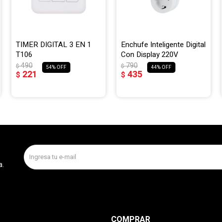
TIMER DIGITAL 3 EN 1
Enchufe Inteligente Digital
T106
Con Display 220V
490
790
$
$
54
44
221
435
$
$
a.
COMPRAR