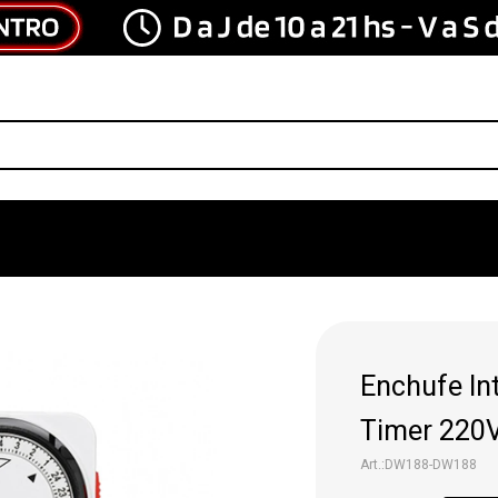
Enchufe In
Timer 220
DW188-DW188