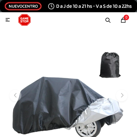
Hola, inicia sesión
0

Menu
Escribinos
Tecnología e Informática
Audio y video
Conexiones
Consolas y videojuegos