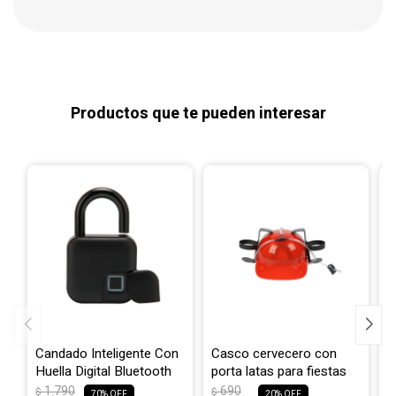
Productos que te pueden interesar
Candado Inteligente Con
Casco cervecero con
T
Huella Digital Bluetooth
porta latas para fiestas
d
1.790
690
$
$
$
70
20