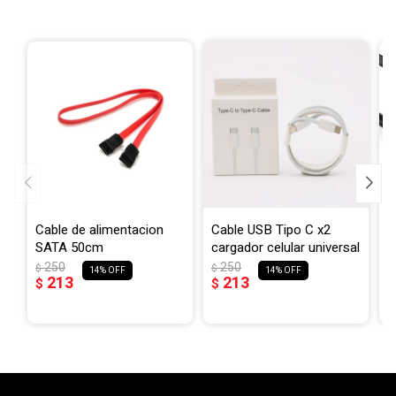
Cable de alimentacion
Cable USB Tipo C x2
C
SATA 50cm
cargador celular universal
t
250
250
$
$
$
14
14
213
213
$
$
$