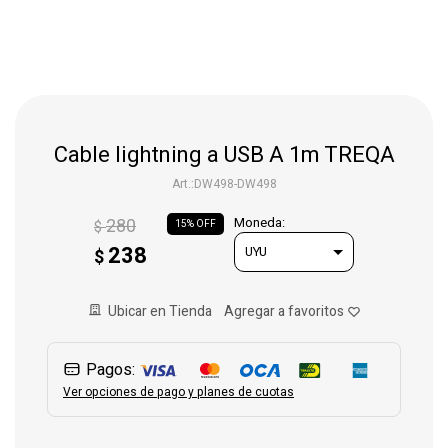
Gaming
Telefonía
Cable lightning a USB A 1m TREQA
Juguetes
DW498-DW498
280
Moneda:
$
15
Iluminación
238
$
Hogar
Ubicar en Tienda
Pagos:
Varios
Ver opciones de pago y planes de cuotas