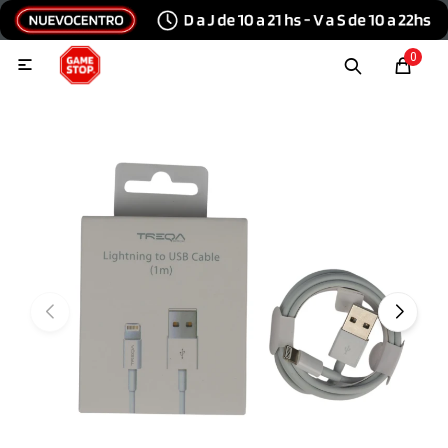
Hola, inicia sesión
0

Menu
Escribinos
Tecnología e Informática
Audio y video
Conexiones
Consolas y videojuegos