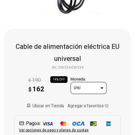
Gaming
Telefonía
Cable de alimentación eléctrica EU
Juguetes
universal
DW334-DW334
Iluminación
190
Moneda:
$
14
162
$
Hogar
Ubicar en Tienda
Varios
Pagos:
Ver opciones de pago y planes de cuotas