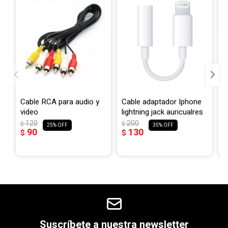
Cable RCA para audio y
Cable adaptador Iphone
C
video
lightning jack auricualres
K
m
120
200
$
$
25
35
90
130
$
$
$
$
Suscríbete a nuestra newsletter