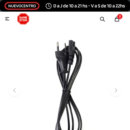
Hola, inicia sesión
0

Menu
Escribinos
Tecnología e Informática
Audio y video
Conexiones
Consolas y videojuegos