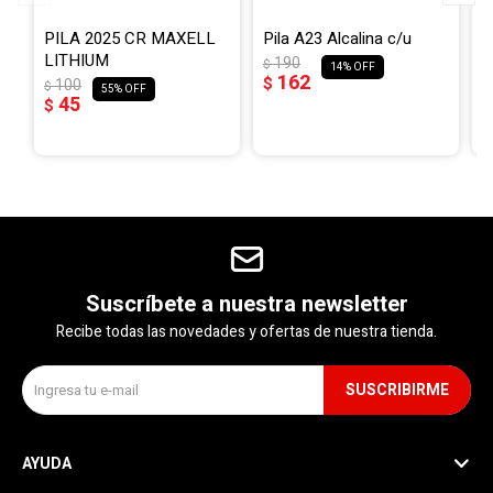
PILA 2025 CR MAXELL
Pila A23 Alcalina c/u
P
LITHIUM
P
190
$
14
162
$
100
$
$
55
45
$
$
Suscríbete a nuestra newsletter
Recibe todas las novedades y ofertas de nuestra tienda.
SUSCRIBIRME
AYUDA