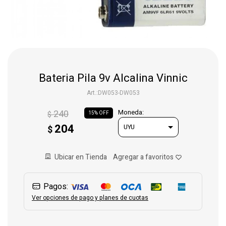
Gaming
Telefonía
Bateria Pila 9v Alcalina Vinnic
Juguetes
DW053-DW053
240
Moneda:
$
15
Iluminación
204
$
Hogar
Ubicar en Tienda
Pagos:
Varios
Ver opciones de pago y planes de cuotas