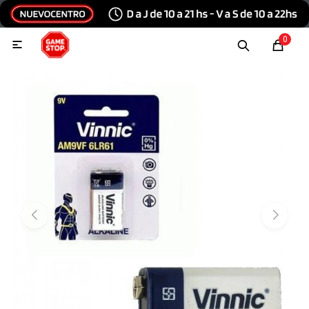
Hola, inicia sesión
0

Menu
Escribinos
Tecnología e Informática
Audio y video
Conexiones
Consolas y videojuegos