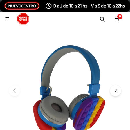
Hola, inicia sesión
0

Menu
Escribinos
Tecnología e Informática
Audio y video
Conexiones
Consolas y videojuegos