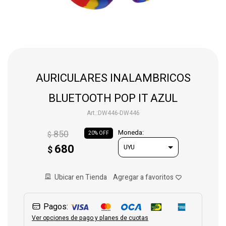
Gaming
Telefonía
AURICULARES INALAMBRICOS
Juguetes
BLUETOOTH POP IT AZUL
DW446-DW446
Iluminación
850
Moneda:
$
20
680
$
Hogar
Ubicar en Tienda
Varios
Pagos:
Ver opciones de pago y planes de cuotas