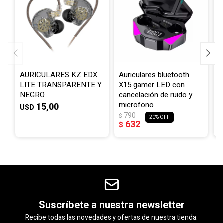
AURICULARES KZ EDX
Auriculares bluetooth
A
LITE TRANSPARENTE Y
X15 gamer LED con
i
NEGRO
cancelación de ruido y
c
microfono
15,00
USD
$
$
790
$
20
632
$
Suscríbete a nuestra newsletter
Recibe todas las novedades y ofertas de nuestra tienda.