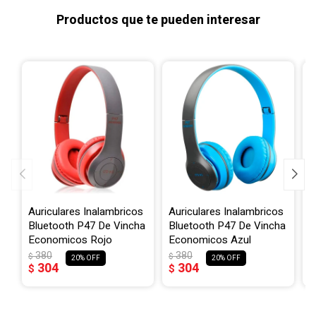
Productos que te pueden interesar
Auriculares Inalambricos
Auriculares Inalambricos
A
Bluetooth P47 De Vincha
Bluetooth P47 De Vincha
B
Economicos Rojo
Economicos Azul
E
380
380
$
$
$
20
20
304
304
$
$
$