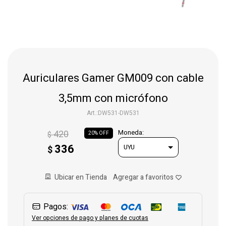
Gaming
Telefonía
Auriculares Gamer GM009 con cable
Juguetes
3,5mm con micrófono
DW531-DW531
Iluminación
420
Moneda:
$
20
336
$
Hogar
Ubicar en Tienda
Varios
Pagos:
Ver opciones de pago y planes de cuotas