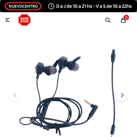
Hola, inicia sesión
0

Menu
Escribinos
Tecnología e Informática
Audio y video
Conexiones
Consolas y videojuegos