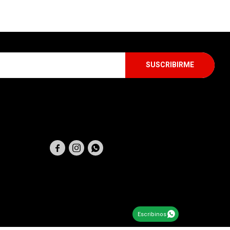
SUSCRIBIRME
SEGUINOS



Escribinos