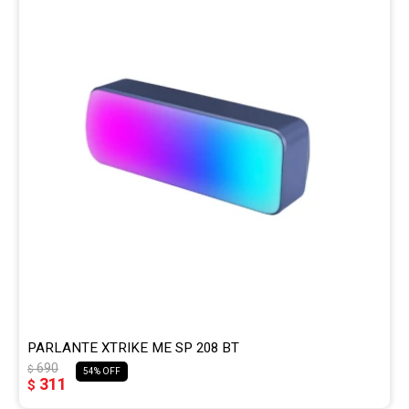
Gaming
Telefonía
Juguetes
Iluminación
Hogar
Varios
PARLANTE XTRIKE ME SP 208 BT
690
$
54
311
$