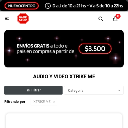
Hola, inicia sesión
0

Menu
Escribinos
Tecnología e Informática
Audio y video
AUDIO Y VIDEO XTRIKE ME
Categoría
Conexiones
Filtrando por:
XTRIKE ME
Consolas y videojuegos