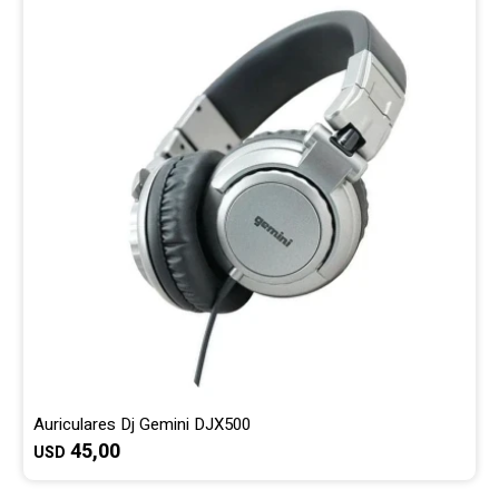
Gaming
Telefonía
Juguetes
Iluminación
Hogar
Varios
Auriculares Dj Gemini DJX500
45,00
USD