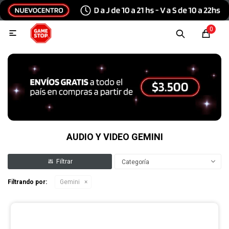
Hola, inicia sesión
0

Menu
Escribinos
Tecnología e Informática
Audio y video
AUDIO Y VIDEO GEMINI
Categoría
Conexiones
Filtrando por:
Gemini
Consolas y videojuegos