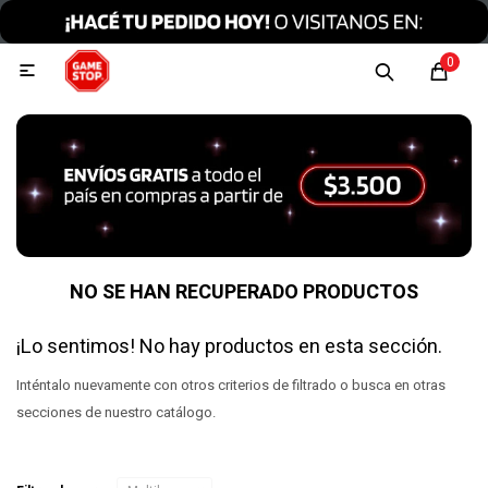
Hola, inicia sesión
0

Menu
Escribinos
Tecnología e Informática
Audio y video
NO SE HAN RECUPERADO PRODUCTOS
¡Lo sentimos! No hay productos en esta sección.
Conexiones
Inténtalo nuevamente con otros criterios de filtrado o busca en otras
secciones de nuestro catálogo.
Consolas y videojuegos